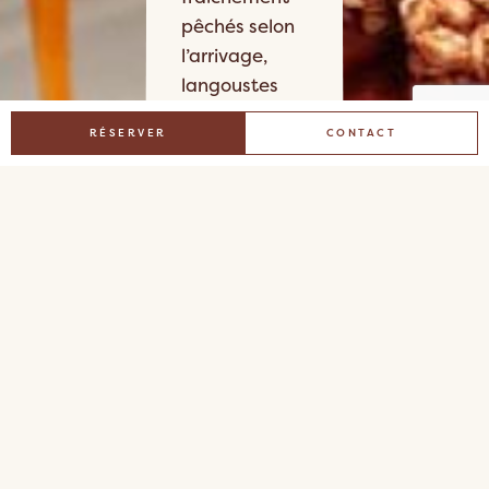
pêchés selon
l’arrivage,
langoustes
grillées, belles
RÉSERVER
CONTACT
pièces de
viande,
légumes du
marché,
grandes
salades
ensoleillées
ou pâtes
généreuses :
une cuisine
contemporaine
qui célèbre