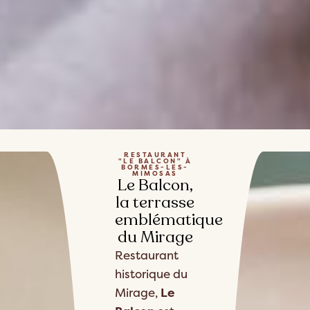
RESTAURANT
"LE BALCON" À
BORMES-LES-
MIMOSAS
Le Balcon,
la terrasse
emblématique
du Mirage
Restaurant
historique du
Mirage,
Le